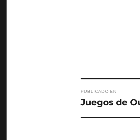
Navegación
PUBLICADO EN
de
Juegos de Ou
entradas