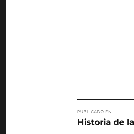
Navegación
PUBLICADO EN
de
Historia de l
entradas