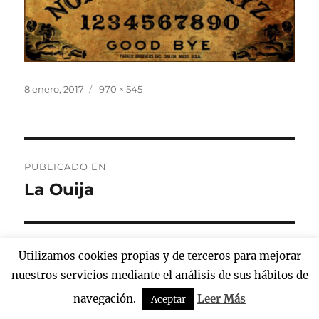
Publicado
Tamaño
8 enero, 2017
970 × 545
el
completo
Navegación
PUBLICADO EN
de
La Ouija
entradas
Utilizamos cookies propias y de terceros para mejorar
Ouija
Funciona gracias a WordPress
nuestros servicios mediante el análisis de sus hábitos de
navegación.
Leer Más
Aceptar